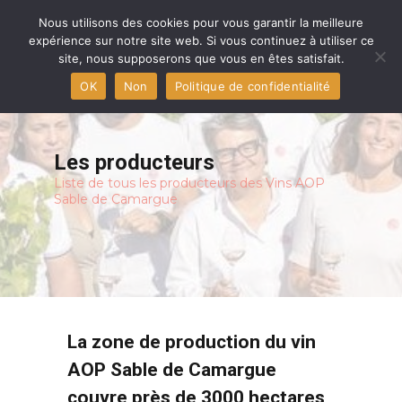
Accueil
Nous utilisons des cookies pour vous garantir la meilleure
expérience sur notre site web. Si vous continuez à utiliser ce
site, nous supposerons que vous en êtes satisfait.
Aigues-Mortes capitale
OK
Non
Politique de confidentialité
Les producteurs
L’AOP et les vins
Les producteurs
Liste de tous les producteurs des Vins AOP
Le terroir
Sable de Camargue
Presse
Contact
Adhérent
La zone de production du vin
AOP Sable de Camargue
couvre près de 3000 hectares