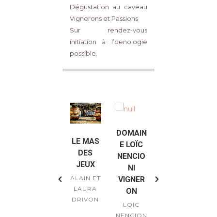
Dégustation au caveau
Vignerons et Passions
Sur rendez-vous
initiation à l’oenologie
possible.
DOMAIN
D
DOMAIN
AU
LE MAS
CAVEAU
E LOÏC
E DU
S
DES
X LES
NENCIO
M
PETIT
AR
JEUX
SABLON
NI
PIN/CAV
S
ALAIN ET
VIGNER
EAU DU
LAURA
D
E
CAVE
ON
CHÊNE
DRIVON
JE
ÉR
COOPÉR
LOIC
E
ATIVE
VINCENT
NENCION