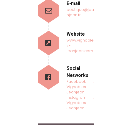
E-mail
boutique@jea
njean.fr
Website
www.vignoble
s-
jeanjean.com
Social
Networks
Facebook :
Vignobles
Jeanjean
Instagram :
Vignobles
Jeanjean