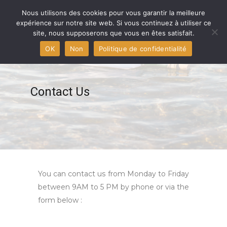
Home
Nous utilisons des cookies pour vous garantir la meilleure
expérience sur notre site web. Si vous continuez à utiliser ce
site, nous supposerons que vous en êtes satisfait.
Aigues-Mortes Capital
OK
Non
Politique de confidentialité
The producers
The PDO and The Wines
Contact Us
The Terroir
Press
Contact
You can contact us from Monday to Friday
between 9AM to 5 PM by phone or via the
form below :